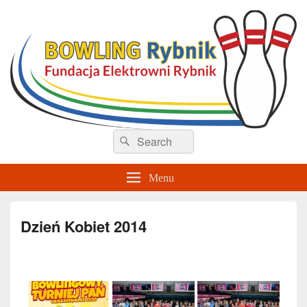
Sekcja Bowlingu – Rybnik
Search
Search
for:
Menu
Dzień Kobiet 2014