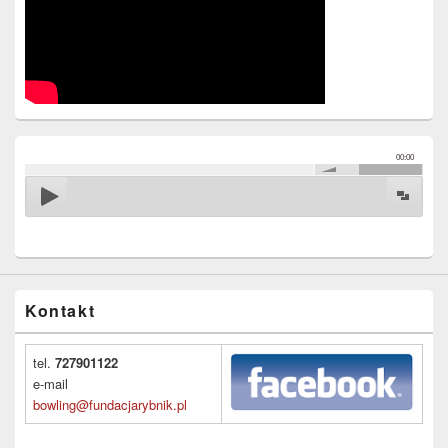
00:00
Kontakt
tel.
727901122
e-mail
bowling@fundacjarybnik.pl