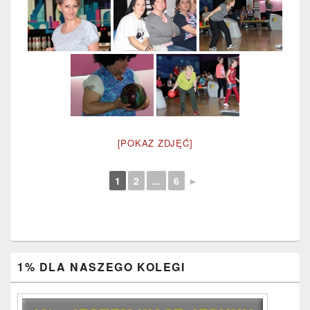
[POKAZ ZDJĘĆ]
1
2
...
6
►
Primary
1% DLA NASZEGO KOLEGI
Sidebar
Widget
Area