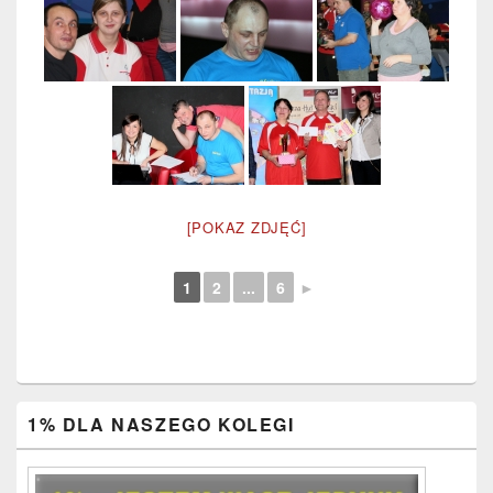
[POKAZ ZDJĘĆ]
1
2
...
6
►
Primary
1% DLA NASZEGO KOLEGI
Sidebar
Widget
Area