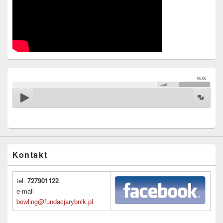
00:00
Kontakt
tel.
727901122
e-mail
bowling@fundacjarybnik.pl