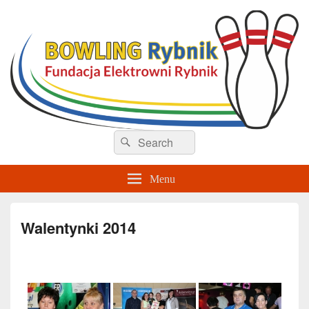
Sekcja Bowlingu – Rybnik
Search
Search
for:
Menu
Walentynki 2014