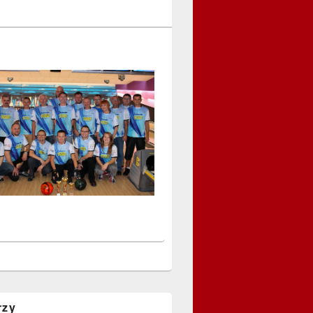
a
rzy