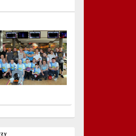
a
rzy