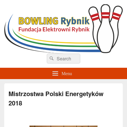
Sekcja Bowlingu – Rybnik
Search
Search
for:
Menu
Mistrzostwa Polski Energetyków
2018