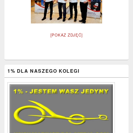
[POKAZ ZDJĘĆ]
Primary
1% DLA NASZEGO KOLEGI
Sidebar
Widget
Area