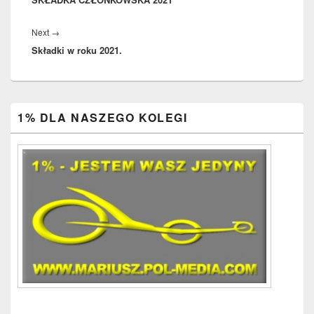
Next
Next
→
Składki w roku 2021.
post:
Primary
1% DLA NASZEGO KOLEGI
Sidebar
Widget
Area