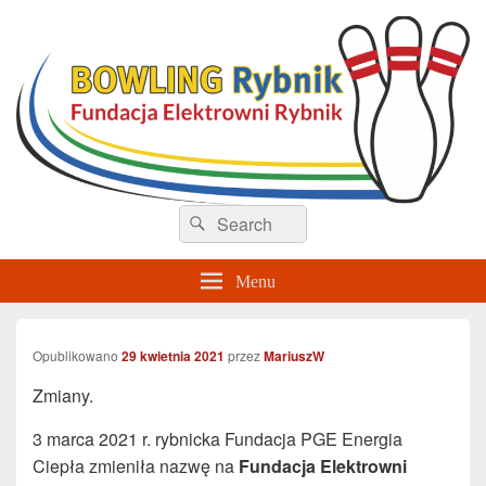
Sekcja Bowlingu – Rybnik
Search
Search
for:
Menu
Opublikowano
29 kwietnia 2021
przez
MariuszW
Zmiany.
3 marca 2021 r. rybnicka Fundacja PGE Energia
Ciepła zmieniła nazwę na
Fundacja Elektrowni