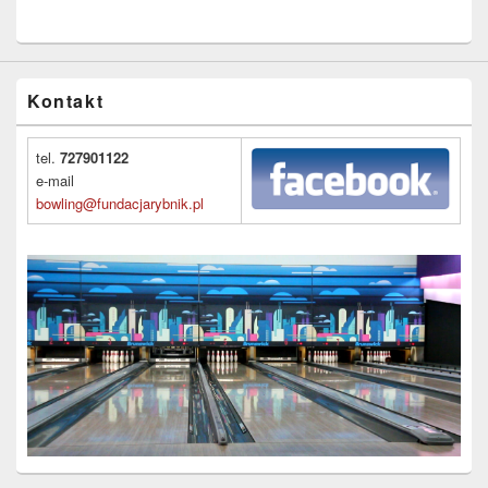
Kontakt
tel.
727901122
e-mail
bowling@fundacjarybnik.pl