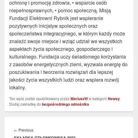
ochronę i promocję zdrowia, • wsparcie osób
niepełnosprawnych, • pomoc społeczną. Misją
Fundacji Elektrowni Rybnik jest wspieranie
pozytywnych inicjatyw społecznych oraz
społeczeństwa integracyjnego, w którym każdy może
znaleźć swoje miejsce i wziąć udział we wszystkich
aspektach życia społecznego, gospodarczego i
kulturalnego. Fundacja uczy świadomego korzystania
z zasobów energetycznych ziemi, wyzwala energię do
poszukiwania i tworzenia rozwiązań dla lepszej
jakości życia wszystkich ludzi oraz wspiera rozwój
lokalny.
Ten wpis został opublikowany przez
MariuszW
w kategorii
Newsy
.
Dodaj zakładkę do
bezpośredniego odnośnika
.
Nawigacja
wpisu
Previous
←
Previous
SKŁADKA CZŁONKOWSKA 2021
post: