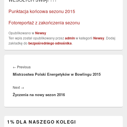
Punktacja końcowa sezonu 2015
Fotoreportaż z zakończenia sezonu
Opublikowano w
Newsy
Ten wpis został opublikowany przez
admin
w kategorii
Newsy
. Dodaj
zakładkę do
bezpośredniego odnośnika
.
Nawigacja
wpisu
Previous
←
Previous
Mistrzostwa Polski Energetyków w Bowlingu 2015
post:
Next
Next
→
Życzenia na nowy sezon 2016
post:
Primary
1% DLA NASZEGO KOLEGI
Sidebar