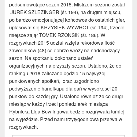
podsumowujące sezon 2015. Mistrzem sezonu został
JUREK SZLEZINGER (śr. 194), na drugim miejscu,
po bardzo emocjonującej końcówce do ostatnich gier,
uplasował się KRZYSIEK WYWROT (śr. 194), trzecie
miejsce zajął TOMEK RZONSIK (śr. 186). W
rozgrywkach 2015 udział wzięła rekordowa ilość
zawodników (48) co dobrze wróży na nadchodzący
sezon. Na spotkaniu dokonano ustaleń
organizacyjnych na przyszły sezon. Ustalono, że do
rankingu 2016 zaliczane będzie 15 najwyżej
punktowanych spotkań, oraz uzgodniono
podwyższenie handikapu dla pań w wysokości 20
punktów do każdej gry. Ustalono również że co drugi
miesiąc w każdy trzeci poniedziałek miesiąca
Rybnicka Liga Bowlingowa będzie rozgrywała turniej
na wyjeździe. Przed nami trzytygodniowa przerwa w
rozgrywkach.