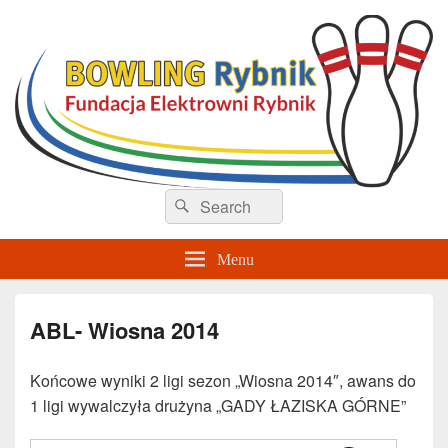
Sekcja Bowlingu – Rybnik
Search
Search
for:
Menu
ABL- Wiosna 2014
Końcowe wyniki 2 ligi sezon „Wiosna 2014″, awans do
1 ligi wywalczyła drużyna „GADY ŁAZISKA GÓRNE”