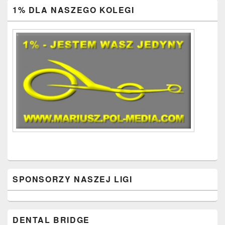
Primary
1% DLA NASZEGO KOLEGI
Sidebar
Widget
Area
SPONSORZY NASZEJ LIGI
DENTAL BRIDGE