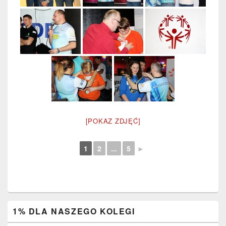
[POKAZ ZDJĘĆ]
1
2
...
5
►
Primary
1% DLA NASZEGO KOLEGI
Sidebar
Widget