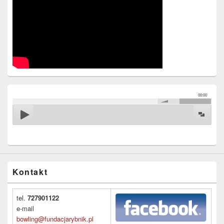
00:00
Kontakt
tel.
727901122
e-mail
bowling@fundacjarybnik.pl