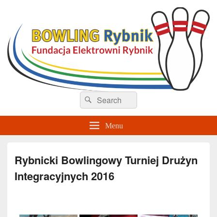
Sekcja Bowlingu – Rybnik
Search
Search
for:
Menu
Rybnicki Bowlingowy Turniej Drużyn
Integracyjnych 2016