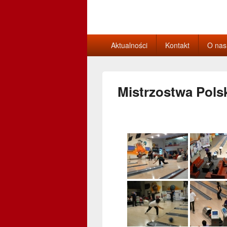
Sekcja Bowlin
Główne
Aktualności
Kontakt
O nas
menu
Mistrzostwa Pols