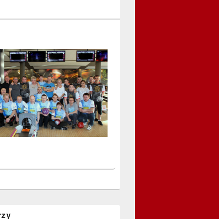
a
rzy