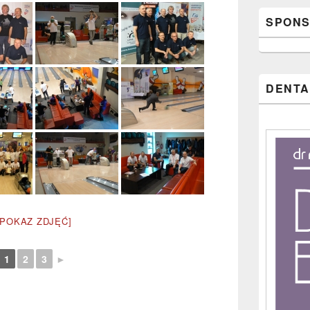
SPONS
DENTA
[POKAZ ZDJĘĆ]
1
2
3
►